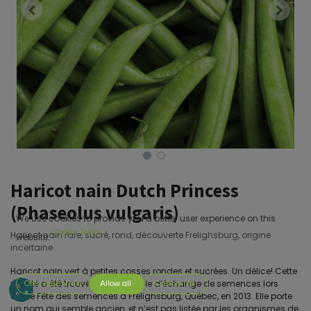
Haricot nain Dutch Princess
(Phaseolus vulgaris)
We use cookies to provide you a better user experience on this
Cookie Policy
Haricot nain rare, sucré, rond, découverte Frelighsburg, origine
website.
incertaine
Haricot nain vert à petites cosses rondes et sucrées. Un délice! Cette
variété a été trouvée sur une table d’échange de semences lors
Only essentials
Allow all
Customize
d’une Fête des semences à Frelighsburg, Québec, en 2013. Elle porte
un nom qui semble ancien, et n’est pas listée par les organismes de