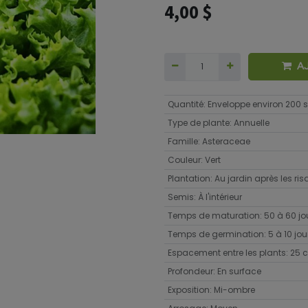
4,00
$
A
Quantité
:
Enveloppe environ 200
Type de plante
:
Annuelle
Famille
:
Asteraceae
Couleur
:
Vert
Plantation
:
Au jardin après les ri
Semis
:
À l'intérieur
Temps de maturation
:
50 à 60 jo
Temps de germination
:
5 à 10 jou
Espacement entre les plants
:
25 
Profondeur
:
En surface
Exposition
:
Mi-ombre