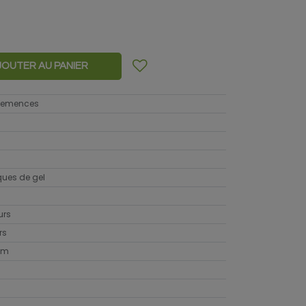
JOUTER AU PANIER
 semences
sques de gel
urs
rs
cm