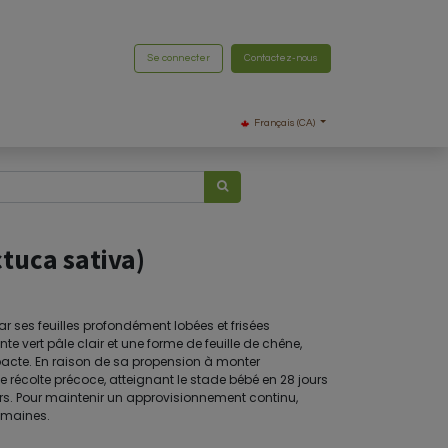
Se connecter
Contactez-nous
Français (CA)
tuca sativa)
r ses feuilles profondément lobées et frisées
nte vert pâle clair et une forme de feuille de chêne,
pacte. En raison de sa propension à monter
e récolte précoce, atteignant le stade bébé en 28 jours
ours. Pour maintenir un approvisionnement continu,
semaines.