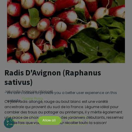
Radis D'Avignon (Raphanus
sativus)
Joli radis français allongé!
We use cookies to provide you a better user experience on this
Cookie Policy
website.
Ce jolie radis allongé, rouge au bout blanc est une variété
ancestrale qui provient du sud de la France. Légume idéal pour
combler des trous au potager au printemps, il y mérite également
une place de choix. Chouchou des jardiniers débutants, ressemez
Only essentials
Allow all
Customize
tant de fois que vous voulez pour récolter toute la saison!