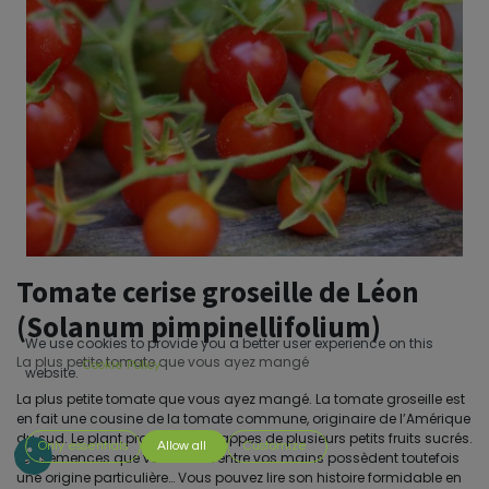
Tomate cerise groseille de Léon
(Solanum pimpinellifolium)
We use cookies to provide you a better user experience on this
La plus petite tomate que vous ayez mangé
Cookie Policy
website.
La plus petite tomate que vous ayez mangé. La tomate groseille est
en fait une cousine de la tomate commune, originaire de l’Amérique
du sud. Le plant produit des grappes de plusieurs petits fruits sucrés.
Only essentials
Allow all
Customize
Les semences que vous tenez entre vos mains possèdent toutefois
une origine particulière… Vous pouvez lire son histoire formidable en