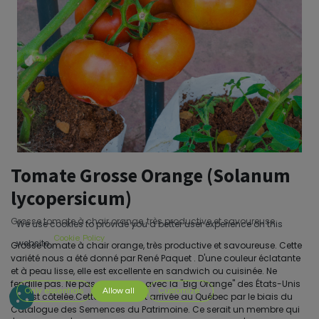
Tomate Grosse Orange (Solanum
lycopersicum)
Grosse tomate à chair orange, très productive et savoureuse
We use cookies to provide you a better user experience on this
Cookie Policy
website.
Grosse tomate à chair orange, très productive et savoureuse. Cette
variété nous a été donné par René Paquet . D'une couleur éclatante
et à peau lisse, elle est excellente en sandwich ou cuisinée. Ne
fendille pas. Ne pas confondre avec la ''Big Orange'' des États-Unis
Only essentials
Allow all
Customize
qui est côtelée.Cette tomate est arrivée au Québec par le biais du
Catalogue des Semences du Patrimoine. Ce serait un membre qui