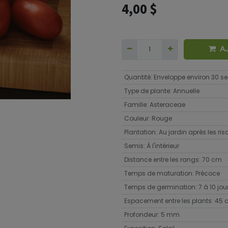
4,00
$
A
Quantité
:
Enveloppe environ 30 
Type de plante
:
Annuelle
Famille
:
Asteraceae
Couleur
:
Rouge
Plantation
:
Au jardin après les ri
Semis
:
À l'intérieur
Distance entre les rangs
:
70 cm
Temps de maturation
:
Précoce
Temps de germination
:
7 à 10 jou
Espacement entre les plants
:
45 
Profondeur
:
5 mm