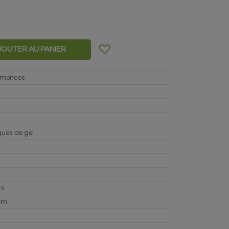
JOUTER AU PANIER
semences
sques de gel
rs
cm