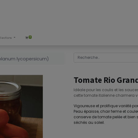
0
llections
olanum lycopersicum)
Tomate Rio Gran
Idéale pour les coulis et les sauces
cette tomate italienne charmera 
Vigoureuse et prolifique variété p
Peau épaisse, chair ferme et couleur
conserve de tomate pelée et bien sû
séchés au soleil.