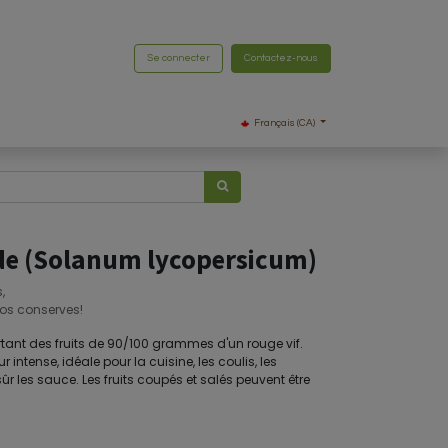
Se connecter
Contactez-nous
Français (CA)
de (Solanum lycopersicum)
,
vos conserves!
ortant des fruits de 90/100 grammes d'un rouge vif.
 intense, idéale pour la cuisine, les coulis, les
r les sauce. Les fruits coupés et salés peuvent être