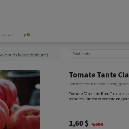
0
llections
(Solanum lycopersicum)
Tomate Tante Cla
Tomate cœur de bœuf rose, grosse
Tomate "Cœur de Bœuf", rose et in
tomates. Elle est excellente en goût
1,60
$
4,00
$