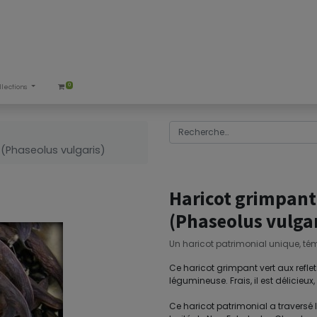
0
llections
 (Phaseolus vulgaris)
Haricot grimpant 
(Phaseolus vulgar
Un haricot patrimonial unique, témo
Ce haricot grimpant vert aux re
légumineuse. Frais, il est délicieux
Ce haricot patrimonial a traversé l’