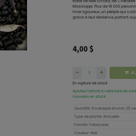
traité de New Echota, les Cherokee 
Mississippi. Plus de 18 000 perso
hiver rigoureux, un périple qui coû
grâce à leur résilience, portant a
4,00
$
A
En rupture de stock
Ajoutez l'article à votre liste de so
nouveau en stock.
Quantité
:
Enveloppe environ 25 
Type de plante
:
Annuelle
Famille
:
Fabaceae
Couleur
:
Noir