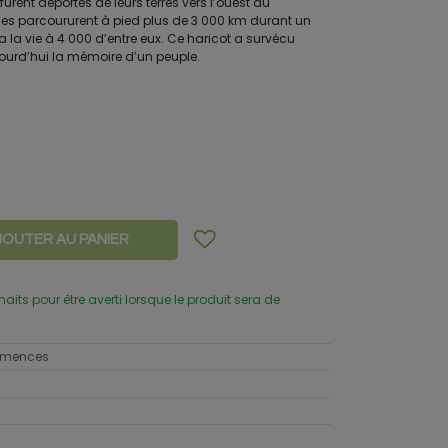
furent déportés de leurs terres vers l’ouest du
nnes parcoururent à pied plus de 3 000 km durant un
ta la vie à 4 000 d’entre eux. Ce haricot a survécu
ujourd’hui la mémoire d’un peuple.
JOUTER AU PANIER
uhaits pour être averti lorsque le produit sera de
semences