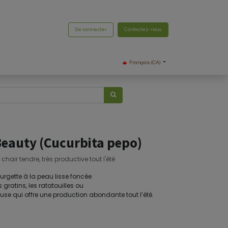
Se connecter
Contactez-nous
Français (CA)
Beauty (Cucurbita pepo)
hair tendre, très productive tout l'été
urgette à la peau lisse foncée
s gratins, les ratatouilles ou
euse qui offre une production abondante tout l’été.