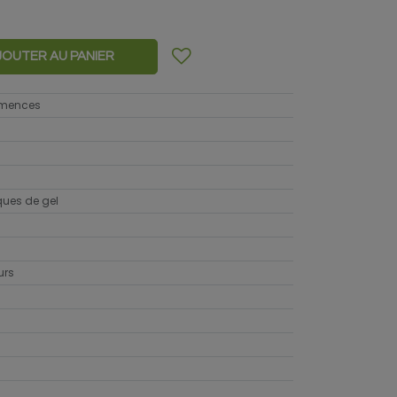
JOUTER AU PANIER
emences
sques de gel
urs