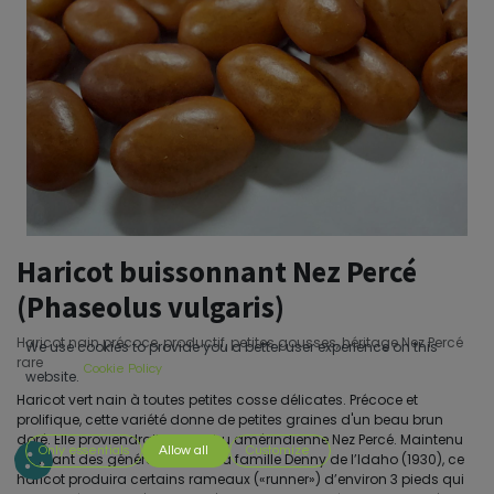
Haricot buissonnant Nez Percé
(Phaseolus vulgaris)
Haricot nain précoce, productif, petites gousses, héritage Nez Percé
We use cookies to provide you a better user experience on this
rare
Cookie Policy
website.
Haricot vert nain à toutes petites cosse délicates. Précoce et
prolifique, cette variété donne de petites graines d'un beau brun
doré. Elle proviendrait de la tribu amérindienne Nez Percé. Maintenu
Only essentials
Allow all
Customize
pendant des générations par la famille Denny de l’Idaho (1930), ce
haricot produira certains rameaux («runner») d’environ 3 pieds qui