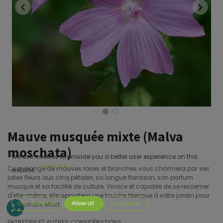
Mauve musquée mixte (Malva
moschata)
We use cookies to provide you a better user experience on this
Cookie Policy
Ce mélange de mauves roses et blanches vous charmera par ses
website.
jolies fleurs aux cinq pétales, sa longue floraison, son parfum
musqué et sa facilité de culture. Vivace et capable de se ressemer
d'elle-même, elle apportera une touche féerique à votre jardin pour
un moindre effort.
Only essentials
Allow all
Customize
ENTRETIEN ET AUTRES CONSIDÉRATIONS