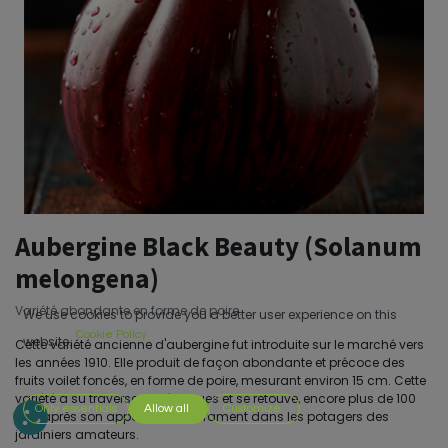
Aubergine Black Beauty (Solanum
melongena)
Variété abondante en forme de poire.
We use cookies to provide you a better user experience on this
Cookie Policy
website.
Cette variété ancienne d'aubergine fut introduite sur le marché vers
les années 1910. Elle produit de façon abondante et précoce des
fruits voilet foncés, en forme de poire, mesurant environ 15 cm. Cette
variété a su traverser les époques et se retouve, encore plus de 100
Only essentials
Allow all
Customize
ans après son apparition, courrament dans les potagers des
jardiniers amateurs.