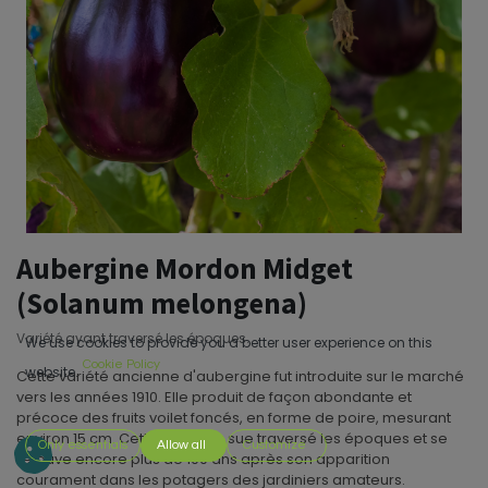
Aubergine Mordon Midget
(Solanum melongena)
Variété ayant traversé les époques.
We use cookies to provide you a better user experience on this
Cookie Policy
website.
Cette variété ancienne d'aubergine fut introduite sur le marché
vers les années 1910. Elle produit de façon abondante et
précoce des fruits voilet foncés, en forme de poire, mesurant
environ 15 cm. Cette variété a sue traversé les époques et se
Only essentials
Allow all
Customize
retouve encore plus de 100 ans après son apparition
courament dans les potagers des jardiniers amateurs.