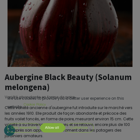
Aubergine Black Beauty (Solanum
melongena)
Variété abondante en forme de poire.
We use cookies to provide you a better user experience on this
Cookie Policy
website.
Cette variété ancienne d'aubergine fut introduite sur le marché vers
les années 1910. Elle produit de façon abondante et précoce des
fruits voilet foncés, en forme de poire, mesurant environ 15 cm. Cette
variété a su traverser les époques et se retouve, encore plus de 100
Only essentials
Allow all
Customize
ans après son apparition, courrament dans les potagers des
jardiniers amateurs.