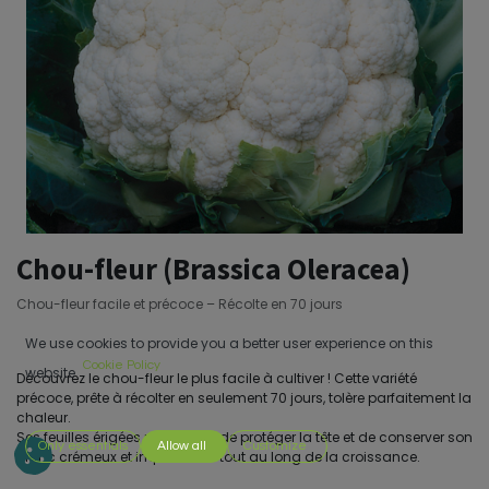
Chou-fleur (Brassica Oleracea)
Chou-fleur facile et précoce – Récolte en 70 jours
We use cookies to provide you a better user experience on this
Cookie Policy
website.
Découvrez le chou-fleur le plus facile à cultiver ! Cette variété
précoce, prête à récolter en seulement 70 jours, tolère parfaitement la
chaleur.
Ses feuilles érigées permettent de protéger la tête et de conserver son
Only essentials
Allow all
Customize
blanc crémeux et impeccable tout au long de la croissance.