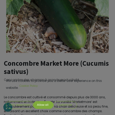
Concombre Market More (Cucumis
sativus)
Concombre des champs à grande productivité.
We use cookies to provide you a better user experience on this
Cookie Policy
website.
Le concombre est cultivé et consommé depuis plus de 3000 ans,
notamment en Inde et en Égypte. La variété ‘Marketmore’ est
Only essentials
Allow all
Customize
particulièrement populaire pour sa chair délicieuse et sa peau fine,
en faisant un excellent choix comme concombre des champs.