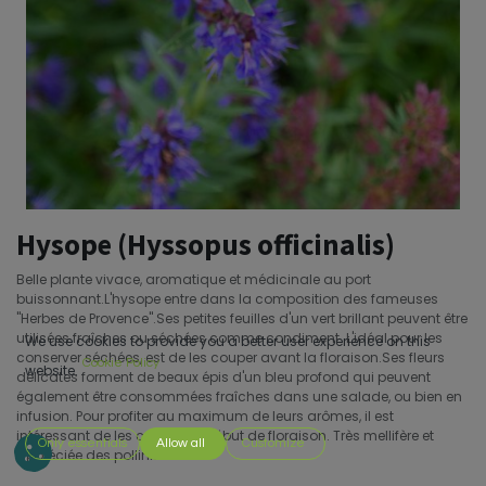
Hysope (Hyssopus officinalis)
Belle plante vivace, aromatique et médicinale au port
buissonnant.L'hysope entre dans la composition des fameuses
''Herbes de Provence''.Ses petites feuilles d'un vert brillant peuvent être
utilisées fraîches ou séchées comme condiment. L'idéal pour les
We use cookies to provide you a better user experience on this
conserver séchées, est de les couper avant la floraison.Ses fleurs
Cookie Policy
website.
délicates forment de beaux épis d'un bleu profond qui peuvent
également être consommées fraîches dans une salade, ou bien en
infusion. Pour profiter au maximum de leurs arômes, il est
intéressant de les couper en début de floraison. Très mellifère et
Only essentials
Allow all
Customize
appréciée des pollinisateurs.