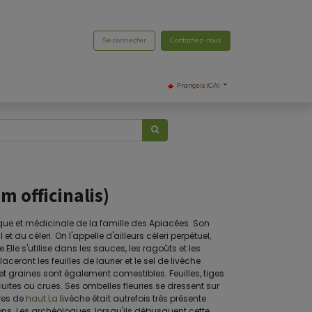
Se connecter
Contactez-nous
Français (CA)
m officinalis)
que et médicinale de la famille des Apiacées. Son
et du céleri. On l'appelle d'ailleurs céleri perpétuel,
Elle s'utilise dans les sauces, les ragoûts et les
ceront les feuilles de laurier et le sel de livèche
et graines sont également comestibles. Feuilles, tiges
ites ou crues. Ses ombelles fleuries se dressent sur
res de
haut.La
livèche était autrefois très présente
ns. Les archéologues, lorsqu'ils débusquent cette