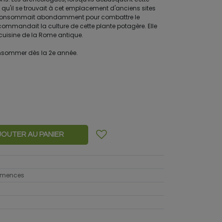
 qu'il se trouvait à cet emplacement d'anciens sites
la consommait abondamment pour combattre le
commandait la culture de cette plante potagère. Elle
 cuisine de la Rome antique.
sommer dès la 2e année.
JOUTER AU PANIER
semences