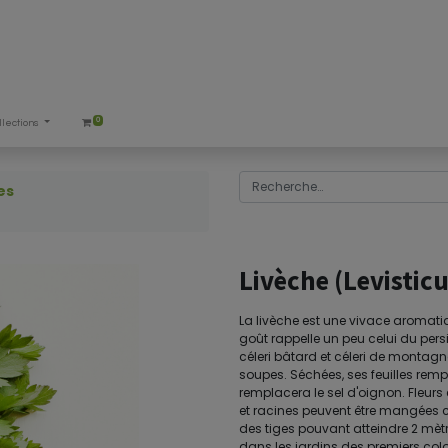
0
llections
es
Livèche (Levisticu
La livèche est une vivace aromati
goût rappelle un peu celui du persil 
céleri bâtard et céleri de montagne.
soupes. Séchées, ses feuilles rempla
remplacera le sel d'oignon. Fleurs 
et racines peuvent être mangées cu
des tiges pouvant atteindre 2 mèt
dans les jardins des premiers colo