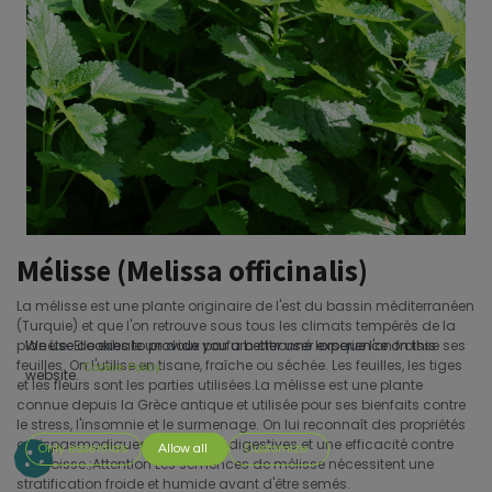
Mélisse (Melissa officinalis)
La mélisse est une plante originaire de l'est du bassin méditerranéen
(Turquie) et que l'on retrouve sous tous les climats tempérés de la
planète. Elle exhale un doux parfum citronné lorsque l'on froisse ses
We use cookies to provide you a better user experience on this
feuilles. On l'utilise en tisane, fraîche ou séchée. Les feuilles, les tiges
Cookie Policy
website.
et les fleurs sont les parties utilisées.La mélisse est une plante
connue depuis la Grèce antique et utilisée pour ses bienfaits contre
le stress, l'insomnie et le surmenage. On lui reconnaît des propriétés
antispasmodiques, antivirales, digestives et une efficacité contre
Only essentials
Allow all
Customize
l'angoisse.;Attention Les semences de mélisse nécessitent une
stratification froide et humide avant d'être semés.