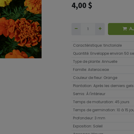
4,00
$
A
Caractéristique
:
tinctoriale
Quantité
:
Enveloppe environ 50 
Type de plante
:
Annuelle
Famille
:
Asteraceae
Couleur de fleur
:
Orange
Plantation
:
Après les derniers gels
Semis
:
À l'intérieur
Temps de maturation
:
45 jours
Temps de germination
:
10 à 15 jo
Profondeur
:
3 mm
Exposition
:
Soleil