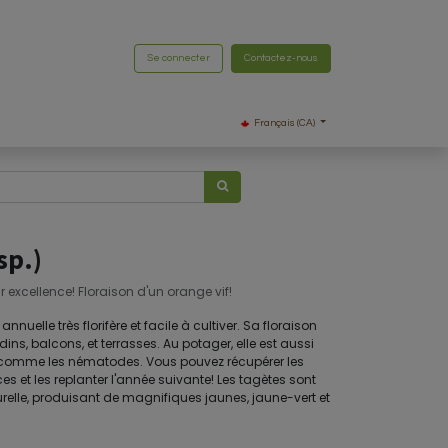
Se connecter
Contactez-nous
Français (CA)
sp.)
xcellence! Floraison d'un orange vif!
annuelle très florifère et facile à cultiver. Sa floraison
dins, balcons, et terrasses. Au potager, elle est aussi
s comme les nématodes. Vous pouvez récupérer les
s et les replanter l'année suivante! Les tagètes sont
turelle, produisant de magnifiques jaunes, jaune-vert et