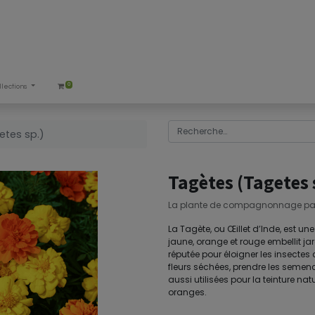
0
llections
etes sp.)
Tagètes (Tagetes 
La plante de compagnonnage par e
La Tagète, ou Œillet d’Inde, est une 
jaune, orange et rouge embellit jar
réputée pour éloigner les insecte
fleurs séchées, prendre les semence
aussi utilisées pour la teinture na
oranges.