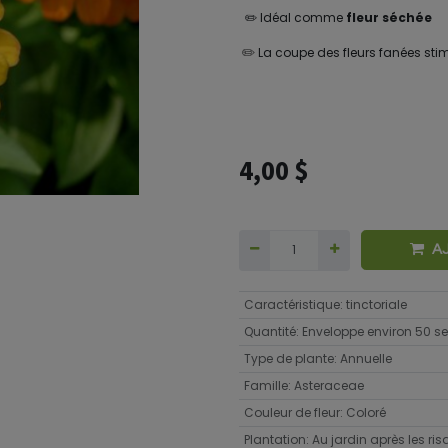
✏️ Idéal comme
fleur séchée
✏️
La coupe des fleurs fanées stim
4,00
$
A
Caractéristique
:
tinctoriale
Quantité
:
Enveloppe environ 50 
Type de plante
:
Annuelle
Famille
:
Asteraceae
Couleur de fleur
:
Coloré
Plantation
:
Au jardin après les ri