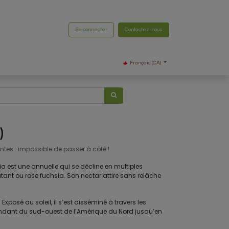
Se connecter
Contactez-nous
Français (CA)
)
ntes : impossible de passer à côté !
nia est une annuelle qui se décline en multiples
atant ou rose fuchsia. Son nectar attire sans relâche
 Exposé au soleil, il s’est disséminé à travers les
tendant du sud-ouest de l’Amérique du Nord jusqu’en