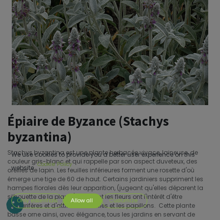
Épiaire de Byzance (Stachys
byzantina)
Stachys byzantina est une plante herbacée vivace, laineuse, de
We use cookies to provide you a better user experience on this
couleur gris-blanc et qui rappelle par son aspect duveteux, des
Cookie Policy
website.
oreilles de lapin. Les feuilles inférieures forment une rosette d'où
émerge une tige de 60 de haut. Certains jardiniers suppriment les
hampes florales dès leur apparition, (jugeant qu'elles déparent la
silhouette de la plante) pourtant les fleurs ont l'intérêt d'être
Only essentials
Allow all
Customize
nectarifères et d'attirer les abeilles et les papillons. Cette plante
basse orne ainsi, avec élégance, tous les jardins en servant de