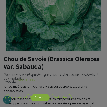
Chou de Savoie (Brassica Oleracea
var. Sabauda)
Chou pommé vert bleuté au port compact et dense, très résistant
We use cookies to provide you a better user experience on this
aux maladies
Cookie Policy
website.
Chou frisé résistant au froid – saveur sucrée et excellente
conservation
Only essentials
Allow all
Customize
Ce chou frisé tolère parfaitement les températures froides et
développe une saveur naturellement sucrée après un léger gel