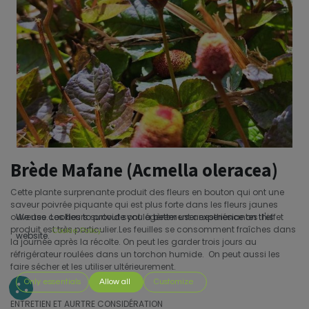
Brède Mafane (Acmella oleracea)
Cette plante surprenante produit des fleurs en bouton qui ont une
saveur poivrée piquante qui est plus forte dans les fleurs jaunes
ouvertes. Les fleurs surtout sont légèrement anesthésiantes l'effet
We use cookies to provide you a better user experience on this
produit est très particulier.Les feuilles se consomment fraîches dans
Cookie Policy
website.
la journée après la récolte. On peut les garder trois jours au
réfrigérateur roulées dans un torchon humide. On peut aussi les
faire sécher et les utiliser ultérieurement.
Only essentials
Allow all
Customize
ENTRETIEN ET AURTRE CONSIDÉRATION