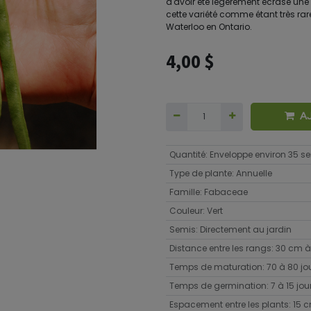
d'avoir été légèrement écrasé une
cette variété comme étant très rar
Waterloo en Ontario.
4,00
$
A
Quantité
:
Enveloppe environ 35 
Type de plante
:
Annuelle
Famille
:
Fabaceae
Couleur
:
Vert
Semis
:
Directement au jardin
Distance entre les rangs
:
30 cm à
Temps de maturation
:
70 à 80 jo
Temps de germination
:
7 à 15 jou
Espacement entre les plants
:
15 