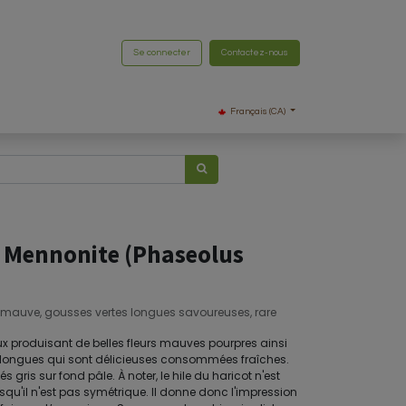
Se connecter
Contactez-nous
Français (CA)
 Mennonite (Phaseolus
s mauve, gousses vertes longues savoureuses, rare
ux produisant de belles fleurs mauves pourpres ainsi
s longues qui sont délicieuses consommées fraîches.
s gris sur fond pâle. À noter, le hile du haricot n'est
squ'il n'est pas symétrique. Il donne donc l'impression