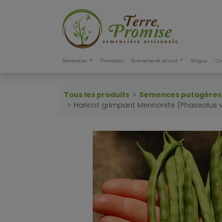
Semences
Promotion
Événements et conf.
Blogue
Co
Tous les produits
Semences potagères
Haricot grimpant Mennonite (Phaseolus v