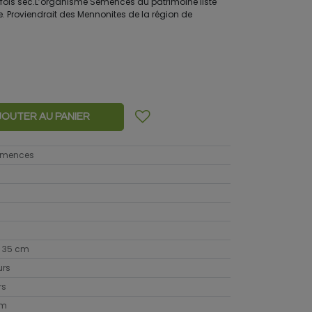
 fois sec.L’organisme Semences du patrimoine liste
e. Proviendrait des Mennonites de la région de
JOUTER AU PANIER
semences
 35 cm
urs
rs
cm