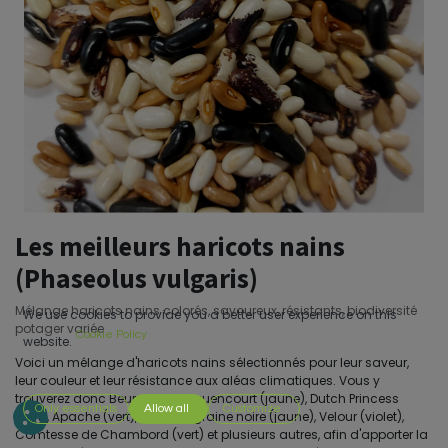
Les meilleurs haricots nains
(Phaseolus vulgaris)
Mélange haricots nains colorés, savoureux, résistants, biodiversité
We use cookies to provide you a better user experience on this
potager variée
Cookie Policy
website.
Voici un mélange d'haricots nains sélectionnés pour leur saveur,
leur couleur et leur résistance aux aléas climatiques. Vous y
trouverez donc Beurre de Rocquencourt (jaune), Dutch Princess
Only essentials
Allow all
Customize
(vert), Apache (vert), beurre à graine noire (jaune), Velour (violet),
Comtesse de Chambord (vert) et plusieurs autres, afin d'apporter la