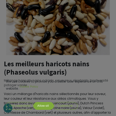
Les meilleurs haricots nains
(Phaseolus vulgaris)
Mélange haricots nains colorés, savoureux, résistants, biodiversité
We use cookies to provide you a better user experience on this
potager variée
Cookie Policy
website.
Voici un mélange d'haricots nains sélectionnés pour leur saveur,
leur couleur et leur résistance aux aléas climatiques. Vous y
trouverez donc Beurre de Rocquencourt (jaune), Dutch Princess
Only essentials
Allow all
Customize
(vert), Apache (vert), beurre à graine noire (jaune), Velour (violet),
Comtesse de Chambord (vert) et plusieurs autres, afin d'apporter la