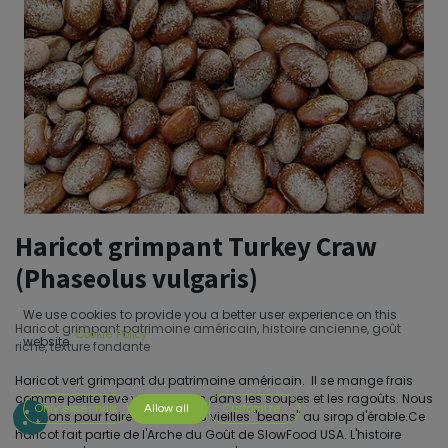
Haricot grimpant Turkey Craw
(Phaseolus vulgaris)
We use cookies to provide you a better user experience on this
Haricot grimpant patrimoine américain, histoire ancienne, goût
Cookie Policy
website.
riche, texture fondante
Haricot vert grimpant du patrimoine américain. Il se mange frais
comme petite fève verte, ou sec dans les soupes et les ragoûts. Nous
Only essentials
Allow all
Customize
l'utilisons pour faire nos bonnes vieilles "beans" au sirop d'érable.Ce
haricot fait partie de l'Arche du Goût de SlowFood USA. L'histoire