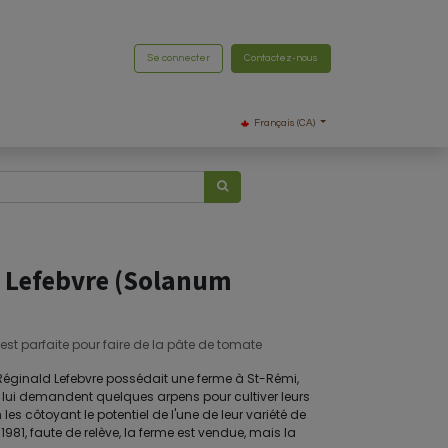
Se connecter
Contactez-nous
Français (CA)
 Lefebvre (Solanum
, est parfaite pour faire de la pâte de tomate
Réginald Lefebvre possédait une ferme à St-Rémi,
lui demandent quelques arpens pour cultiver leurs
les côtoyant le potentiel de l'une de leur variété de
n 1981, faute de relève, la ferme est vendue, mais la