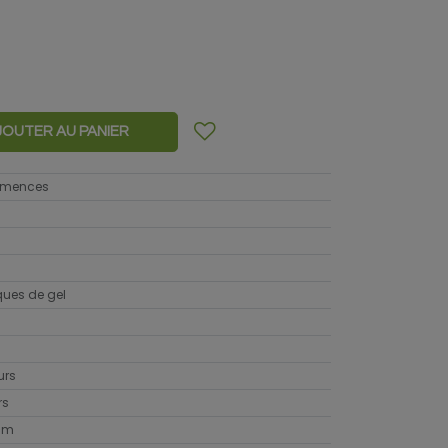
JOUTER AU PANIER
semences
sques de gel
urs
rs
cm