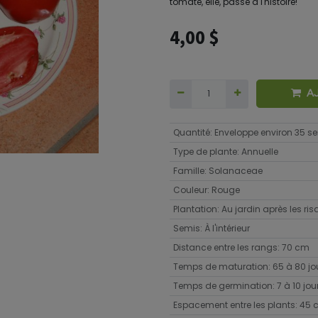
tomate, elle, passe à l'histoire!
4,00
$
A
Quantité
:
Enveloppe environ 35 
Type de plante
:
Annuelle
Famille
:
Solanaceae
Couleur
:
Rouge
Plantation
:
Au jardin après les ri
Semis
:
À l'intérieur
Distance entre les rangs
:
70 cm
Temps de maturation
:
65 à 80 jo
Temps de germination
:
7 à 10 jou
Espacement entre les plants
:
45 