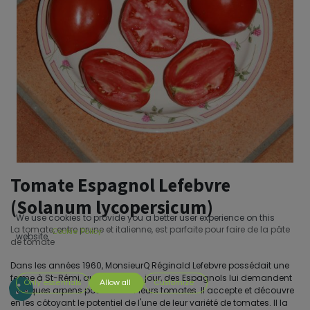
Tomate Espagnol Lefebvre
(Solanum lycopersicum)
We use cookies to provide you a better user experience on this
La tomate, entre prune et italienne, est parfaite pour faire de la pâte
Cookie Policy
website.
de tomate
Dans les années 1960, MonsieurQ Réginald Lefebvre possédait une
ferme à St-Rémi, auQuébec. Un jour, des Espagnols lui demandent
Only essentials
Allow all
Customize
quelques arpens pour cultiver leurs tomates. Il accepte et découvre
en les côtoyant le potentiel de l'une de leur variété de tomates. Il la