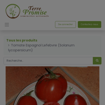
Se connecter
Contactez-nous
Tous les produits
Tomate Espagnol Lefebvre (Solanum
lycopersicum)