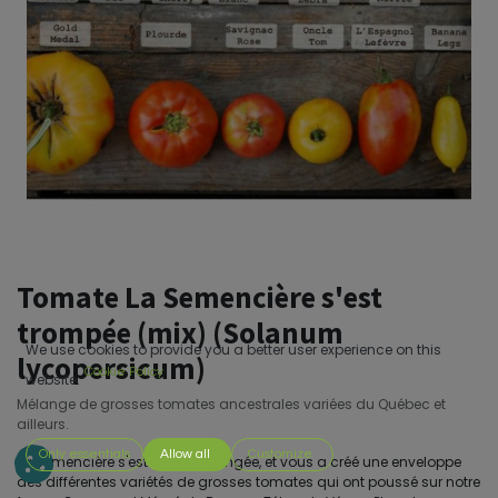
Tomate La Semencière s'est
trompée (mix) (Solanum
We use cookies to provide you a better user experience on this
lycopersicum)
Cookie Policy
website.
Mélange de grosses tomates ancestrales variées du Québec et
ailleurs.
Only essentials
Allow all
Customize
La semencière s'est toute mélangée, et vous a créé une enveloppe
des différentes variétés de grosses tomates qui ont poussé sur notre