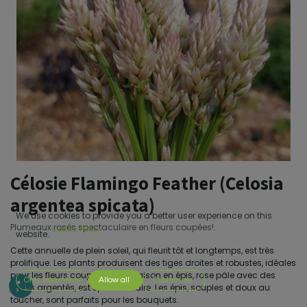
Célosie Flamingo Feather (Celosia
argentea spicata)
We use cookies to provide you a better user experience on this
Plumeaux rosés spectaculaire en fleurs coupées!.
Cookie Policy
website.
Cette annuelle de plein soleil, qui fleurit tôt et longtemps, est très
prolifique. Les plants produisent des tiges droites et robustes, idéales
pour les fleurs coupées. Sa floraison en épis, rose pâle avec des
Only essentials
Allow all
Customize
reflets argentés, est spectaculaire. Les épis, souples et doux au
toucher, sont parfaits pour les bouquets.