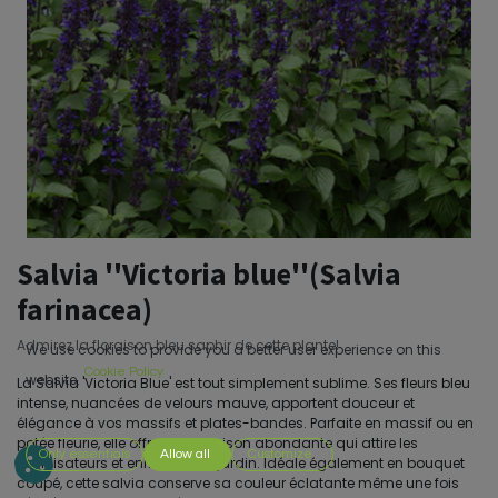
Salvia ''Victoria blue''(Salvia
farinacea)
Admirez la floraison bleu saphir de cette plante!
We use cookies to provide you a better user experience on this
Cookie Policy
website.
La Salvia 'Victoria Blue' est tout simplement sublime. Ses fleurs bleu
intense, nuancées de velours mauve, apportent douceur et
élégance à vos massifs et plates-bandes. Parfaite en massif ou en
potée fleurie, elle offre une floraison abondante qui attire les
Only essentials
Allow all
Customize
pollinisateurs et enrichit votre jardin. Idéale également en bouquet
coupé, cette salvia conserve sa couleur éclatante même une fois