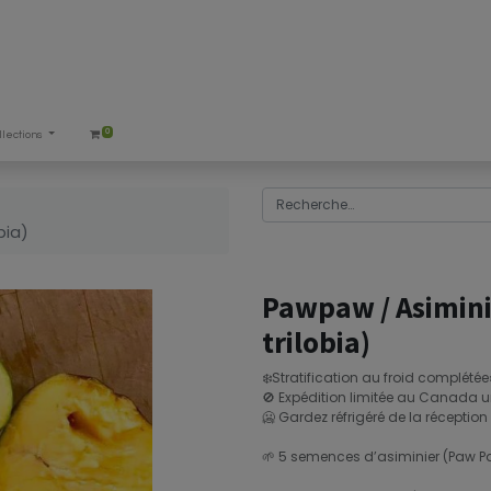
0
llections
bia)
Pawpaw / Asiminie
trilobia)
❄️Stratification au froid complétée
🚫 Expédition limitée au Canada 
🥶 Gardez réfrigéré de la réception 
🌱 5 semences d’asiminier (Paw Paw