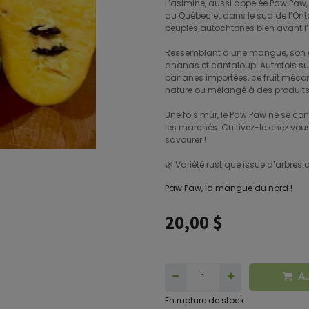
L’asimine, aussi appelée Paw Paw, 
au Québec et dans le sud de l’Ontar
peuples autochtones bien avant l’
Ressemblant à une mangue, son g
ananas et cantaloup. Autrefois s
bananes importées, ce fruit méconnu
nature ou mélangé à des produits l
Une fois mûr, le Paw Paw ne se con
les marchés. Cultivez-le chez vou
savourer !
🌿 Variété rustique issue d’arbre
Paw Paw, la mangue du nord !
20,00
$
A
En rupture de stock