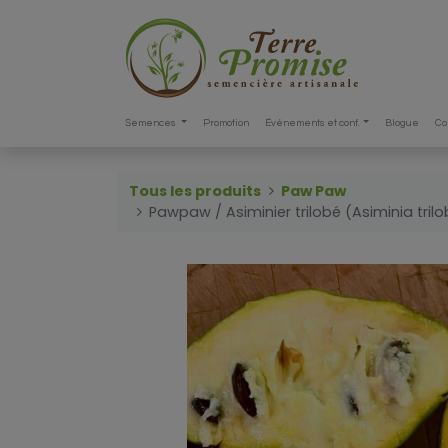
Semences
Promotion
Événements et conf.
Blogue
Co
Tous les produits
Paw Paw
Pawpaw / Asiminier trilobé (Asiminia trilo