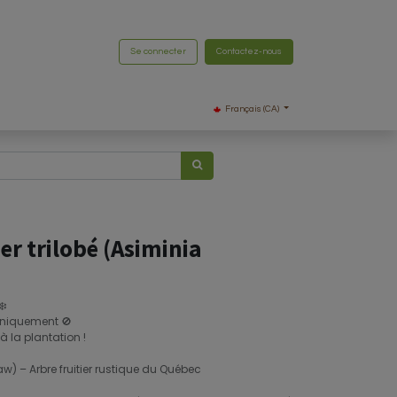
Se connecter
Contactez-nous
Français (CA)
r trilobé (Asiminia
❄️
uniquement 🚫
à la plantation !
) – Arbre fruitier rustique du Québec