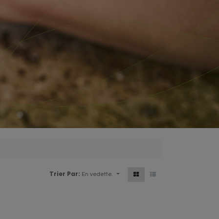
Trier Par:
En vedette.