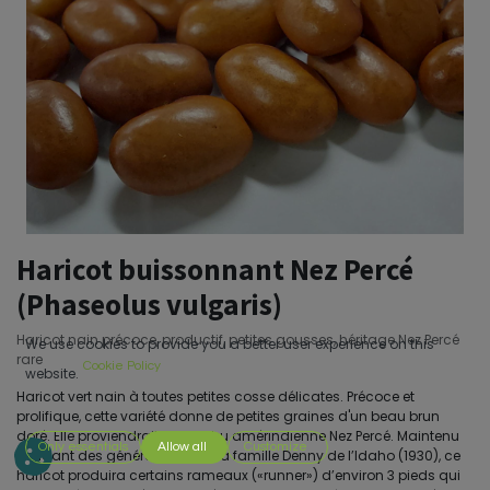
Haricot buissonnant Nez Percé
(Phaseolus vulgaris)
Haricot nain précoce, productif, petites gousses, héritage Nez Percé
We use cookies to provide you a better user experience on this
rare
Cookie Policy
website.
Haricot vert nain à toutes petites cosse délicates. Précoce et
prolifique, cette variété donne de petites graines d'un beau brun
doré. Elle proviendrait de la tribu amérindienne Nez Percé. Maintenu
Only essentials
Allow all
Customize
pendant des générations par la famille Denny de l’Idaho (1930), ce
haricot produira certains rameaux («runner») d’environ 3 pieds qui