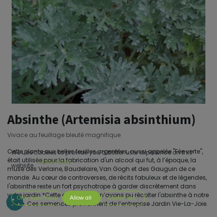
Absinthe (Artemisia absinthium)
Vivace au feuillage bleuté magnifique
Cette plante aux belles feuilles argentées, aussi appelée "Fée verte",
We use cookies to provide you a better user experience on this
était utilisée pour la fabrication d'un alcool qui fut, à l’époque, la
Cookie Policy
website.
muse des Verlaine, Baudelaire, Van Gogh et des Gauguin de ce
monde. Au cœur de controverses, de récits fabuleux et de légendes,
l'absinthe reste un fort psychotrope à garder discrètement dans
votre jardin.*Cette année, nous n’avons pu récolter l'absinthe à notre
Only essentials
Allow all
Customize
ferme. Ces semences proviennent de l’entreprise Jardin Vie-La-Joie.