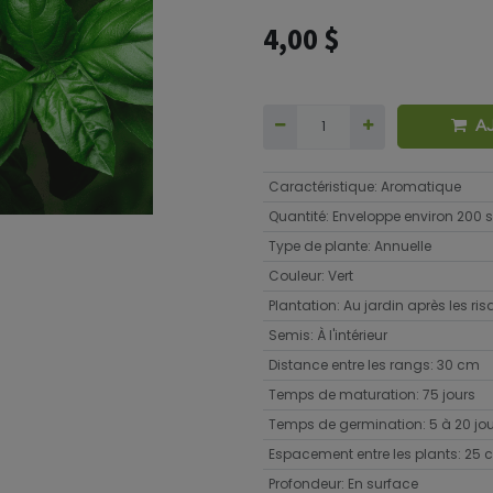
4,00
$
A
Caractéristique
:
Aromatique
Quantité
:
Enveloppe environ 200
Type de plante
:
Annuelle
Couleur
:
Vert
Plantation
:
Au jardin après les ri
Semis
:
À l'intérieur
Distance entre les rangs
:
30 cm
Temps de maturation
:
75 jours
Temps de germination
:
5 à 20 jo
Espacement entre les plants
:
25 
Profondeur
:
En surface