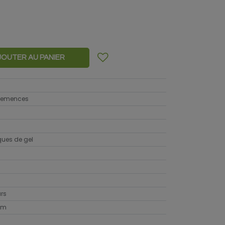
JOUTER AU PANIER
 semences
sques de gel
urs
cm