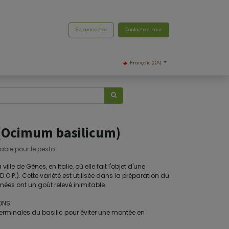
Se connecter
Contactez-nous
Français (CA)
 (Ocimum basilicum)
able pour le pesto
lle de Gênes, en Italie, où elle fait l'objet d'une
O.P.). Cette variété est utilisée dans la préparation du
umées ont un goût relevé inimitable.
ONS
terminales du basilic pour éviter une montée en