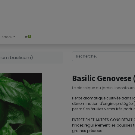
0
llections
mum basilicum)
Basilic Genovese
Le classique du jardin! Incontourn
Herbe aromatique cultivée dans la vi
dénomination d'origine protégée (D.
pesto.Ses feuilles vertes très parf
ENTRETIEN ET AUTRES CONSIDÉRATI
Pincez régulièrement les pousses 
graines précoce.