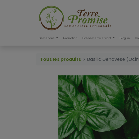
Semences
Promotion
Événements et conf.
Blogue
Co
Tous les produits
Basilic Genovese (Oci