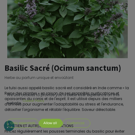
Basilic Sacré (Ocimum sanctum)
Herbe au parfum unique et envoûtant
Le tulsi aussi appelé basilic sacré est considéré en Inde comme « la
Reine des plantes » en raison de ses propriétés purificatrices et
We use cookies to provide you a better user experience on this
apaisantes du corps et de l'esprit. Il est utilisé depuis des milliers
Cookie Policy
website.
d'années pour augmenter l'adaptabilité au stress et l'endurance,
détoxifier l'organisme et rétablir l'équilibre. Saveur délectable.
Only essentials
Allow all
Customize
ENTRETIEN ET AUTRES CONSIDÉRATIONS
Pincez régulièrement les pousses terminales du basilic pour éviter