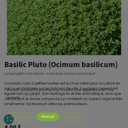
Basilic Pluto (Ocimum basilicum)
Le tout petit mini basilic mais tout autant savoureux!
Ce basilic nain à petites feuilles est le choix idéal pour la culture en
pot ou en jardinière sur les balcons de ville. Il se plaira cependant
We use cookies to provide you a better user experience on this
également au jardin. Son feuillage fin et très aromatique, ainsi que
Cookie Policy
website.
son joli port en boule compacte, lui confèrent un aspect original très
ornemental. Sa floraison attire les pollinisateurs.
Only essentials
Allow all
Customize
4,00
$