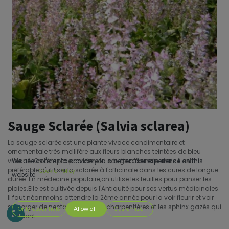
Sauge Sclarée (Salvia sclarea)
La sauge sclarée est une plante vivace condimentaire et
ornementale très mellifère aux fleurs blanches teintées de bleu
violacé. On l'emploie comme la sauge officinale mais il est
We use cookies to provide you a better user experience on this
préférable d'utiliser la sclarée à l'officinale dans les cures de longue
Cookie Policy
website.
durée. En médecine populaire,on utilise les feuilles pour panser les
plaies.Elle est cultivée depuis l'Antiquité pour ses vertus médicinales.
Il faut néanmoins attendre la 2ème année pour la voir fleurir et voir
se gorger de nectar les abeilles charpentières et les sphinx gazés qui
Only essentials
Allow all
Customize
l'adorent.