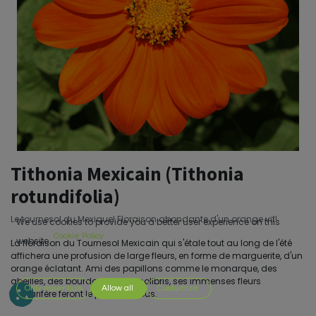
Tithonia Mexicain (Tithonia
rotundifolia)
Le tournesol du Mexique! Floraison abondante d'un orange vif!
We use cookies to provide you a better user experience on this
Cookie Policy
website.
La floraison du Tournesol Mexicain qui s'étale tout au long de l'été
affichera une profusion de large fleurs, en forme de marguerite, d'un
orange éclatant. Ami des papillons comme le monarque, des
abeilles, des bourdons et des colibris, ses immenses fleurs
Only essentials
Allow all
Customize
nectarifère feront le plaisir de tous.