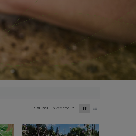
Trier Par:
En vedette.