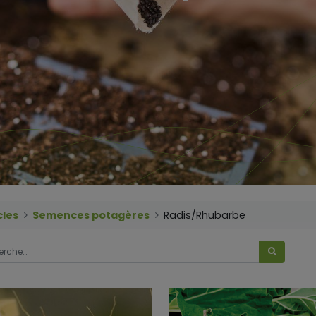
cles
Semences potagères
Radis/Rhubarbe