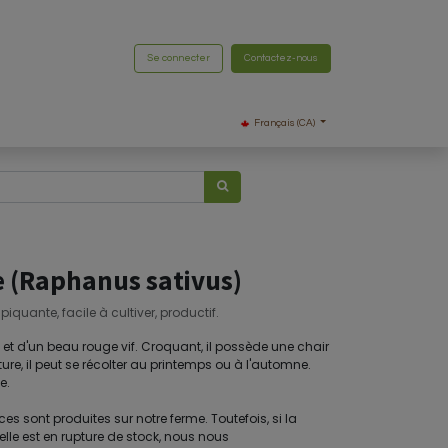
Se connecter
Contactez-nous
Français (CA)
e (Raphanus sativus)
iquante, facile à cultiver, productif.
d et d'un beau rouge vif. Croquant, il possède une chair
ure, il peut se récolter au printemps ou à l'automne.
e.
 sont produites sur notre ferme. Toutefois, si la
elle est en rupture de stock, nous nous