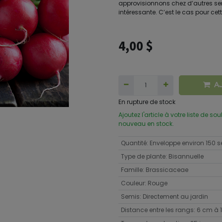
approvisionnons chez d’autres se
intéressante. C’est le cas pour cett
4,00
$
A
En rupture de stock
Ajoutez l'article à votre liste de so
nouveau en stock.
Quantité
:
Enveloppe environ 150
Type de plante
:
Bisannuelle
Famille
:
Brassicaceae
Couleur
:
Rouge
Semis
:
Directement au jardin
Distance entre les rangs
:
6 cm à 