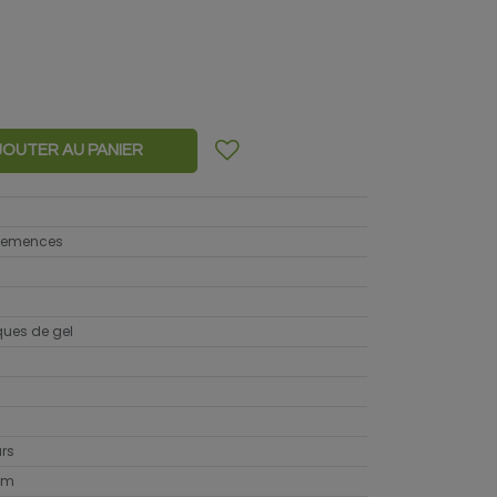
JOUTER AU PANIER
 semences
sques de gel
urs
cm