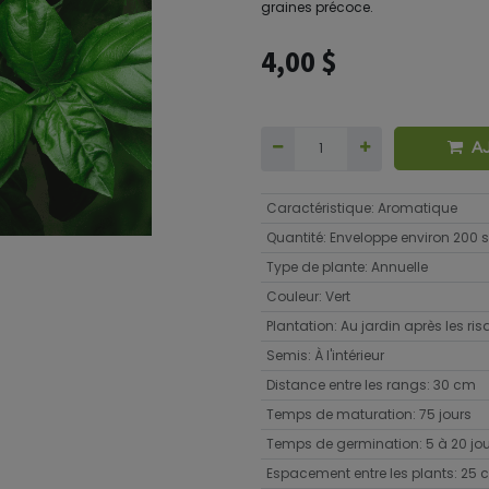
graines précoce.
4,00
$
A
Caractéristique
:
Aromatique
Quantité
:
Enveloppe environ 200
Type de plante
:
Annuelle
Couleur
:
Vert
Plantation
:
Au jardin après les ri
Semis
:
À l'intérieur
Distance entre les rangs
:
30 cm
Temps de maturation
:
75 jours
Temps de germination
:
5 à 20 jo
Espacement entre les plants
:
25 