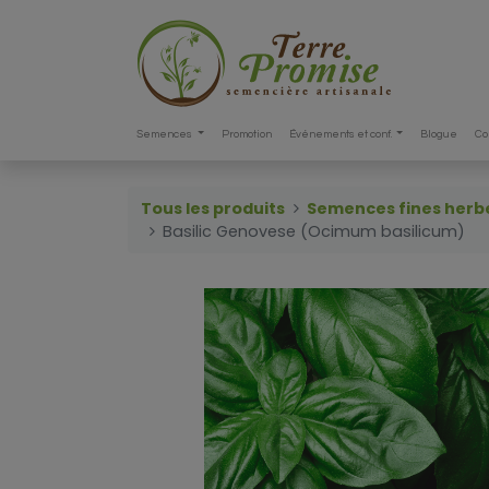
Semences
Promotion
Événements et conf.
Blogue
Co
Tous les produits
Semences fines herb
Basilic Genovese (Ocimum basilicum)