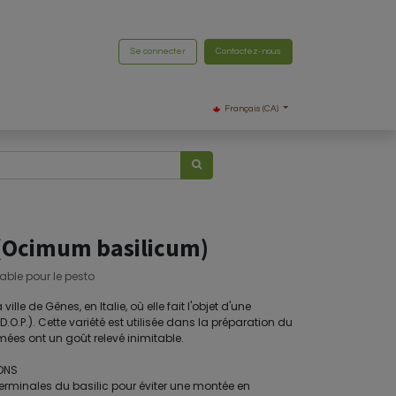
Se connecter
Contactez-nous
Français (CA)
 (Ocimum basilicum)
able pour le pesto
lle de Gênes, en Italie, où elle fait l'objet d'une
O.P.). Cette variété est utilisée dans la préparation du
umées ont un goût relevé inimitable.
ONS
terminales du basilic pour éviter une montée en